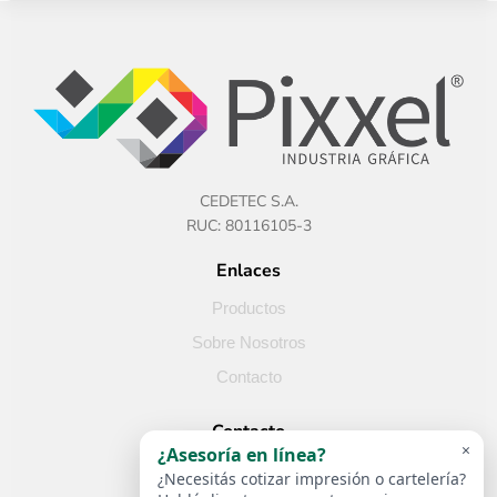
CEDETEC S.A.
RUC: 80116105-3
Enlaces
Productos
Sobre Nosotros
Contacto
Contacto
×
¿Asesoría en línea?
Paraguay
¿Necesitás cotizar impresión o cartelería?
+595 982 398 853