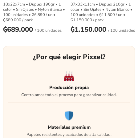
18x22x7cm • Duplex 190gr • 1
37x33x11cm • Duplex 210gr • 1
color • Sin Ojales • Nylon Blanco •
color • Sin Ojales • Nylon Blanco •
100 unidades •
₲
6.890
/ un •
100 unidades •
₲
11.500
/ un •
₲
689.000
/ pack
₲
1.150.000
/ pack
₲
689.000
₲
1.150.000
/ 100 unidades
/ 100 unidades
¿Por qué elegir Pixxel?
Producción propia
Controlamos todo el proceso para garantizar calidad.
Materiales premium
Papeles resistentes y acabados de alta calidad.