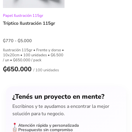
Papel Ilustración 115gr
Tríptico Ilustración 115gr
₲
770
-
₲
5.000
Ilustración 115gr • Frente y dorso •
10x20cm • 100 unidades •
₲
6.500
/ un •
₲
650.000
/ pack
₲
650.000
/ 100 unidades
¿Tenés un proyecto en mente?
Escribinos y te ayudamos a encontrar la mejor
solución para tu negocio.
Atención rápida y personalizada
Presupuesto sin compromiso