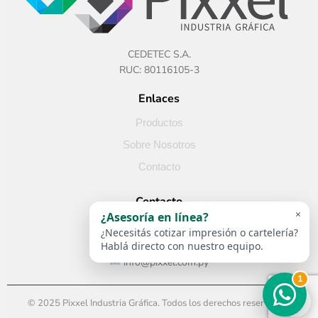
CEDETEC S.A.
RUC: 80116105-3
Enlaces
Productos
Sobre Nosotros
Contacto
Contacto
×
¿Asesoría en línea?
Paraguay
¿Necesitás cotizar impresión o cartelería?
+595 982 398 853
Hablá directo con nuestro equipo.
info@pixxel.com.py
1
© 2025 Pixxel Industria Gráfica. Todos los derechos reservados.