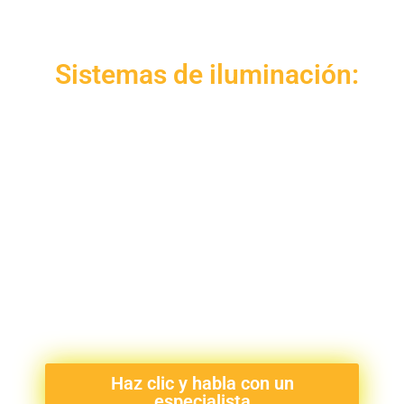
Sistemas de iluminación:
Luz Interior con Módulos LED:
Letras iluminadas desde adentro para máxima
visibilidad nocturna.
Retroiluminado con Cinta LED:
Un halo de luz suave detrás de las letras, creando
un efecto elegante y moderno.
Haz clic y habla con un
especialista