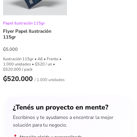
Papel Ilustración 115gr
Flyer Papel Ilustración
115gr
₲
5.000
Ilustración 115gr • A6 • Frente •
1.000 unidades •
₲
520
/ un •
₲
520.000
/ pack
₲
520.000
/ 1.000 unidades
¿Tenés un proyecto en mente?
Escribinos y te ayudamos a encontrar la mejor
solución para tu negocio.