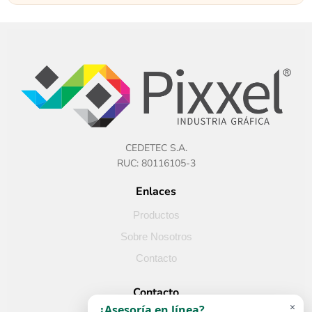
CEDETEC S.A.
RUC: 80116105-3
Enlaces
Productos
Sobre Nosotros
Contacto
Contacto
×
¿Asesoría en línea?