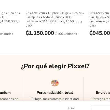
r • 1 color •
26x32x12cm • Duplex 210gr • 1 color •
26x32x12cm • 
• 100
Sin Ojales • Nylon Blanco • 100
Sin Ojales • N
₲
1.150.000
/
unidades •
₲
11.500
/ un •
₲
1.150.000
/
unidades •
₲
9
pack
pack
₲
1.150.000
₲
945.0
 unidades
/ 100 unidades
¿Por qué elegir Pixxel?
remium
Personalización total
Envíos 
y acabados de
Tu logo, tus colores y la identidad
Entregas ráp
d.
de tu marca.
Total