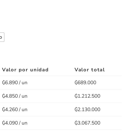
o
Valor por unidad
Valor total
₲6.890 / un
₲689.000
₲4.850 / un
₲1.212.500
₲4.260 / un
₲2.130.000
₲4.090 / un
₲3.067.500