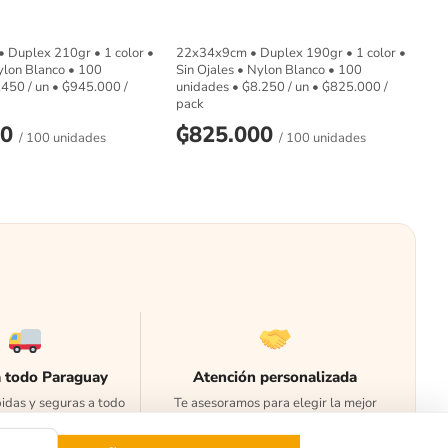
Duplex 210gr • 1 color •
22x34x9cm • Duplex 190gr • 1 color •
ylon Blanco • 100
Sin Ojales • Nylon Blanco • 100
.450
/ un •
₲
945.000
/
unidades •
₲
8.250
/ un •
₲
825.000
/
pack
00
₲
825.000
/ 100 unidades
/ 100 unidades
a todo Paraguay
Atención personalizada
idas y seguras a todo
Te asesoramos para elegir la mejor
el país.
opción.