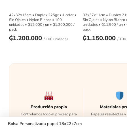
42x32x16cm • Duplex 225gr • 1 color •
33x37x11cm • Duplex 210g
Sin Ojales • Nylon Blanco • 100
Sin Ojales • Nylon Blanco 
unidades •
₲
12.000
/ un •
₲
1.200.000
/
unidades •
₲
11.500
/ un •
pack
pack
₲
1.200.000
₲
1.150.000
/ 100 unidades
/ 100
Producción propia
Materiales p
Controlamos todo el proceso para
Papeles resistentes 
garantizar calidad.
alta calida
Bolsa Personalizada papel 18x22x7cm