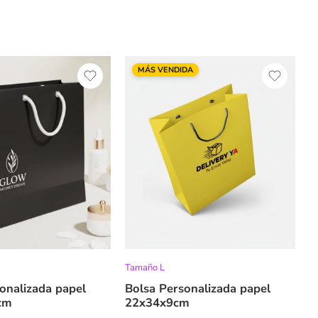
MÁS VENDIDA
T
B
R
Tamaño L
onalizada papel
Bolsa Personalizada papel
cm
22x34x9cm