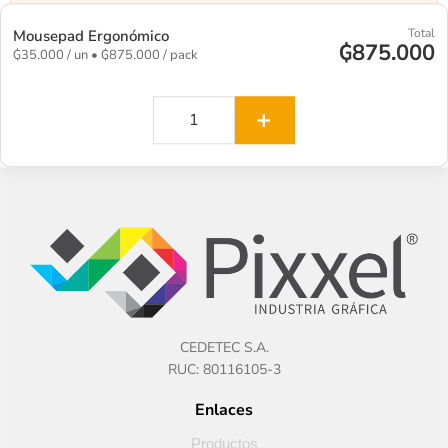
Total
Mousepad Ergonómico
₲875.000
₲35.000 / un • ₲875.000 / pack
Atención personalizada
Te asesoramos para elegir la mejor opción.
+
CEDETEC S.A.
RUC: 80116105-3
Enlaces
Productos